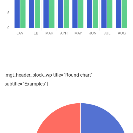
[mgt_header_block_wp title=”Round chart”
subtitle=”Examples”]