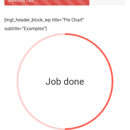
Marketing
70px
[mgt_header_block_wp title=”Pie Chart”
subtitle=”Examples”]
Job done