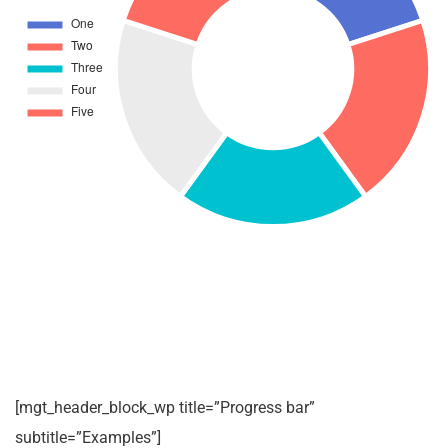
[mgt_header_block_wp title=”Progress bar”
subtitle=”Examples”]