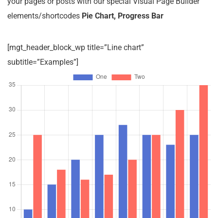
your pages or posts with our special Visual Page Builder
elements/shortcodes
Pie Chart, Progress Bar
[mgt_header_block_wp title=”Line chart”
subtitle=”Examples”]